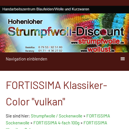
Navigation einblenden
FORTISSIMA Klassiker-
Color "vulkan"
Sie sind hier:
Strumpfwolle / Sockenwolle
»
FORTISSIMA
Sockenwolle
»
FORTISSIMA 4-fach 100g
»
FORTISSIMA