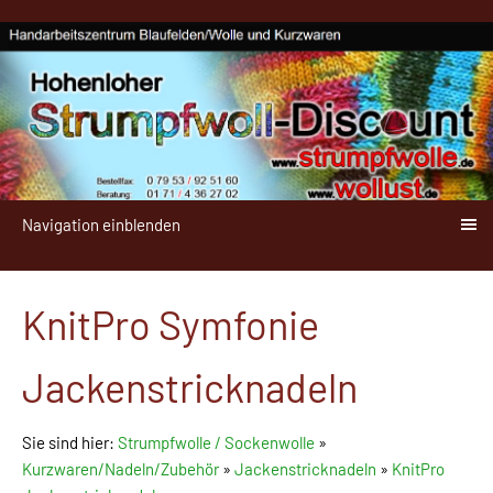
Navigation einblenden
KnitPro Symfonie
Jackenstricknadeln
Sie sind hier:
Strumpfwolle / Sockenwolle
»
Kurzwaren/Nadeln/Zubehör
»
Jackenstricknadeln
»
KnitPro