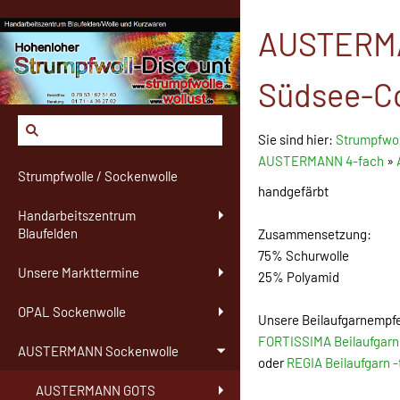
AUSTERMA
Südsee-Co
Sie sind hier:
Strumpfwol
AUSTERMANN 4-fach
»
Strumpfwolle / Sockenwolle
handgefärbt
Handarbeitszentrum
Blaufelden
Zusammensetzung:
75% Schurwolle
Unsere Markttermine
25% Polyamid
OPAL Sockenwolle
Unsere Beilaufgarnempf
FORTISSIMA Beilaufgarn
AUSTERMANN Sockenwolle
oder
REGIA Beilaufgarn 
AUSTERMANN GOTS