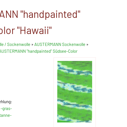
NN "handpainted"
lor "Hawaii"
le / Sockenwolle
»
AUSTERMANN Sockenwolle
»
AUSTERMANN "handpainted" Südsee-Color
ehlung:
 -gras-
-tanne-