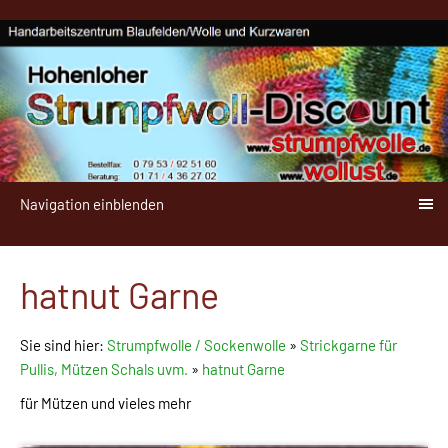
Navigation einblenden
hatnut Garne
Sie sind hier:
Strumpfwolle / Sockenwolle
»
Strickgarne für
Pullis, Mützen Schals uvm.
»
hatnut Garne
für Mützen und vieles mehr