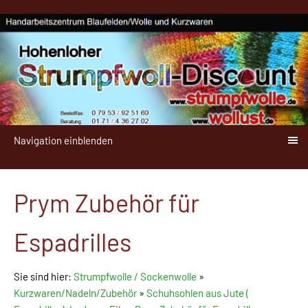
Navigation einblenden
Prym Zubehör für
Espadrilles
Sie sind hier:
Strumpfwolle / Sockenwolle
»
Kurzwaren/Nadeln/Zubehör
»
Schuhsohlen aus Jute (