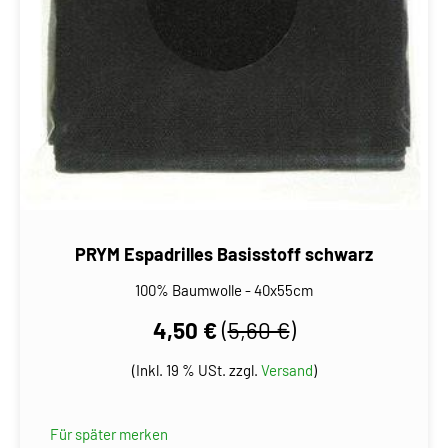
PRYM Espadrilles Basisstoff schwarz
100% Baumwolle - 40x55cm
4,50 €
(
5,60 €
)
(Inkl. 19 % USt. zzgl.
Versand
)
Für später merken