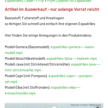
Espadrilles), Leder- + Filz
»
Prym Zubehör für Espadrilles
Artikel im Ausverkauf - nur solange Vorrat reicht
Basisstoff, Futterstoff und Kreativgarn
so fertigen Sie schnell und einfach Ihre eigenen Espadrilles
Hier finden Sie einige Anregungen in den Produktvideos:
Modell Gomera (Basismodell):
espadrilles-gomera----basis-
modell.mp4
Modell Ibiza (Häkelmodell):
espadrilles-ibiza----haekeln.mp4
Modell Java (mit Strickliesel/Strickmühle):
espadrilles-java----
mini-strickmuehle.mp4
Modell Capri (mit Pompons):
espadrilles-capri----pompon-
set.mp4
Modell Elba (mit Stoffronden):
espadrilles-elba----
kreisschneider.mp4