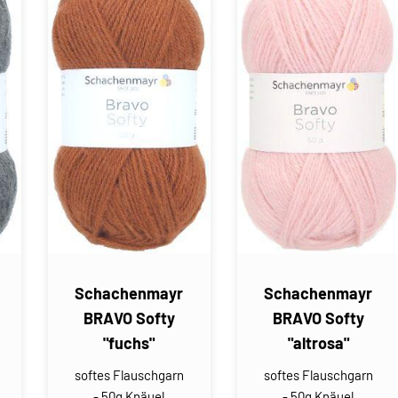
Schachenmayr
Schachenmayr
BRAVO Softy
BRAVO Softy
"fuchs"
"altrosa"
softes Flauschgarn
softes Flauschgarn
- 50g Knäuel
- 50g Knäuel