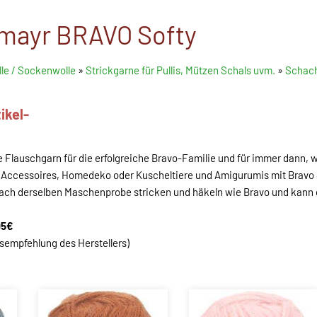
mayr BRAVO Softy
le / Sockenwolle
»
Strickgarne für Pullis, Mützen Schals uvm.
»
Schach
ikel-
ue Flauschgarn für die erfolgreiche Bravo-Familie und für immer dann, 
 Accessoires, Homedeko oder Kuscheltiere und Amigurumis mit Bravo So
h nach derselben Maschenprobe stricken und häkeln wie Bravo und kann
95€
isempfehlung des Herstellers)