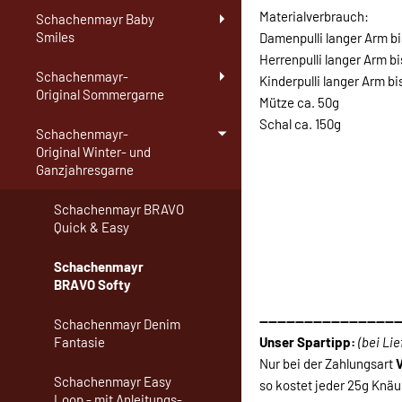
Materialverbrauch:
Schachenmayr Baby
Smiles
Damenpulli langer Arm bi
Herrenpulli langer Arm bi
Schachenmayr-
Kinderpulli langer Arm bis
Original Sommergarne
Mütze ca. 50g
Schal ca. 150g
Schachenmayr-
Original Winter- und
Ganzjahresgarne
Schachenmayr BRAVO
Quick & Easy
Schachenmayr
BRAVO Softy
-------------------------------
Schachenmayr Denim
Unser Spartipp:
(bei Li
Fantasie
Nur bei der Zahlungsart
Schachenmayr Easy
so kostet jeder 25g Knäu
Loop - mit Anleitungs-