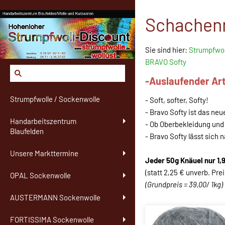
Schachen
Sie sind hier:
Strumpfwol
BRAVO Softy
-Auslaufender Art
Strumpfwolle / Sockenwolle
- Soft, softer, Softy!
- Bravo Softy ist das ne
Handarbeitszentrum
- Ob Oberbekleidung und
Blaufelden
- Bravo Softy lässt sic
Unsere Markttermine
Jeder 50g Knäuel nur 1,
(statt 2,25 € unverb. Pre
OPAL Sockenwolle
(Grundpreis = 39,00/ 1kg)
AUSTERMANN Sockenwolle
FORTISSIMA Sockenwolle