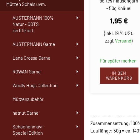
softes Flauschgarn
Mützen Schals uvm.
- 50g Knäuel
AUSTERMANN 100%
1,95 €
Natur - GOTS
zertifiziert
(Inkl. 19 % USt.
zzgl.
Versand
)
AUSTERMANN Garne
Lana Grossa Garne
Für später merken
ROWAN Garne
IN DEN
WARENKORB
Woolly Hugs Collection
Mützenzubehör
hatnut Garne
-------------------------------
Zusammensetzung: 100%
Schachenmayr
Lauflänge: 50g = ca. 14
Special Edition