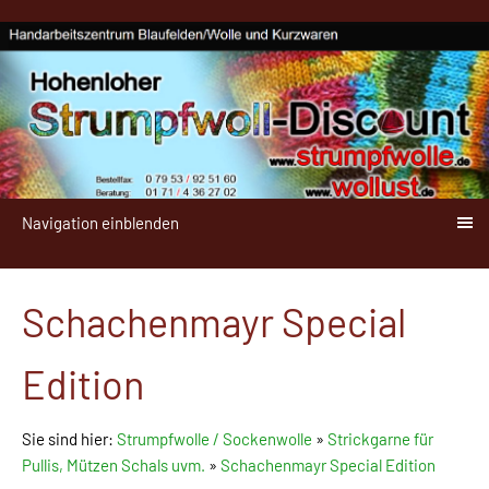
Navigation einblenden
Schachenmayr Special
Edition
Sie sind hier:
Strumpfwolle / Sockenwolle
»
Strickgarne für
Pullis, Mützen Schals uvm.
»
Schachenmayr Special Edition