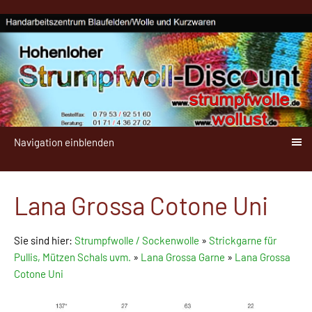
Navigation einblenden
Lana Grossa Cotone Uni
Sie sind hier:
Strumpfwolle / Sockenwolle
»
Strickgarne für
Pullis, Mützen Schals uvm.
»
Lana Grossa Garne
»
Lana Grossa
Cotone Uni