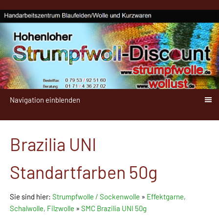
Navigation einblenden
Brazilia UNI
Standartfarben 50g
Sie sind hier:
Strumpfwolle / Sockenwolle
»
Effektgarne,
Schalwolle, Filzwolle
»
SMC Brazilia UNI 50g