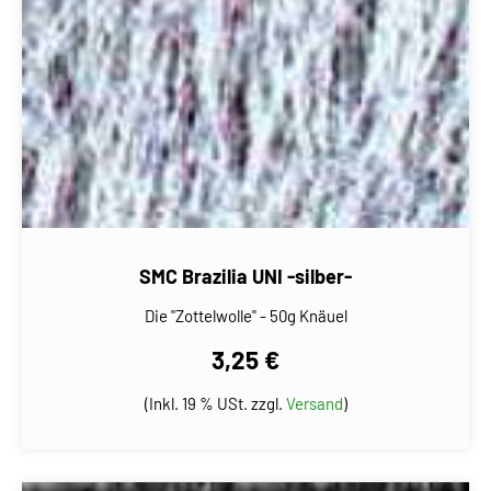
SMC Brazilia UNI -silber-
Die "Zottelwolle" - 50g Knäuel
3,25 €
(Inkl. 19 % USt. zzgl.
Versand
)