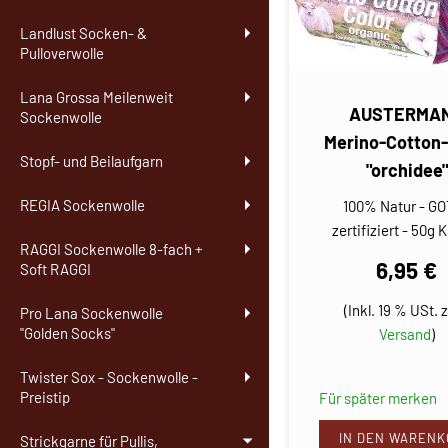
Landlust Socken- &
Pulloverwolle
Lana Grossa Meilenweit
AUSTERMA
Sockenwolle
Merino-Cotton-
Stopf- und Beilaufgarn
"orchidee"
REGIA Sockenwolle
100% Natur - G
zertifiziert - 50g 
RAGGI Sockenwolle 8-fach +
6,95 €
Soft RAGGI
(Inkl. 19 % USt. z
Pro Lana Sockenwolle
"Golden Socks"
Versand
)
Twister Sox - Sockenwolle -
Preistip
Für später merken
IN DEN WARENK
Strickgarne für Pullis,