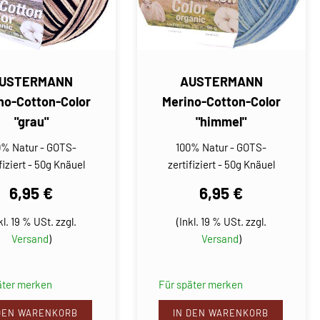
USTERMANN
AUSTERMANN
no-Cotton-Color
Merino-Cotton-Color
"grau"
"himmel"
0% Natur - GOTS-
100% Natur - GOTS-
fiziert - 50g Knäuel
zertifiziert - 50g Knäuel
6,95 €
6,95 €
kl. 19 % USt. zzgl.
(Inkl. 19 % USt. zzgl.
Versand
)
Versand
)
äter merken
Für später merken
 DEN WARENKORB
IN DEN WARENKORB