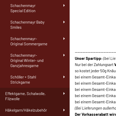
Schachenmayr
Special Edition
Schachenmayr Baby
Smiles
Schachenmayr-
Original Sommergarne
-------------------------------
Schachenmayr-
Unser Spartipp:
(bei Li
Original Winter- und
Nur bei der Zahlungsart
Ganzjahresgarne
so kostet jeder 50g Knäu
bei einem Gesamt-Einkau
Schöller + Stahl
Strickgarne
bei einem Gesamt-Einkau
bei einem Gesamt-Einkau
Effektgarne, Schalwolle,
bei einem Gesamt-Einkau
Filzwolle
bei einem Gesamt-Einkau
(Bei Lieferungen außerh
Häkelgarn/Häkelzubehör
Der Vorkasserabatt wi