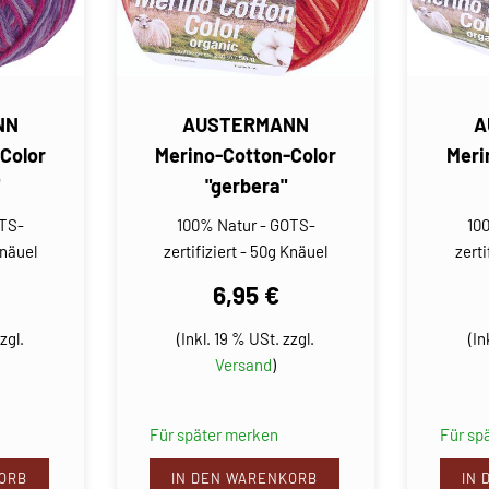
NN
AUSTERMANN
A
Color
Merino-Cotton-Color
Meri
"gerbera"
OTS-
100% Natur - GOTS-
10
Knäuel
zertifiziert - 50g Knäuel
zerti
6,95 €
zgl.
(Inkl. 19 % USt. zzgl.
(In
Versand
)
Für später merken
Für sp
ORB
IN DEN WARENKORB
IN