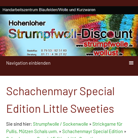
Navigation einblenden
Schachenmayr Special
Edition Little Sweeties
Sie sind hier:
Strumpfwolle / Sockenwolle
»
Strickgarne für
Pullis, Mützen Schals uvm.
»
Schachenmayr Special Edition
»