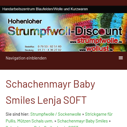
Navigation einblenden
Schachenmayr Baby
Smiles Lenja SOFT
Sie sind hier:
Strumpfwolle / Sockenwolle
»
Strickgarne für
Pullis, Mützen Schals uvm.
»
Schachenmayr Baby Smiles
»