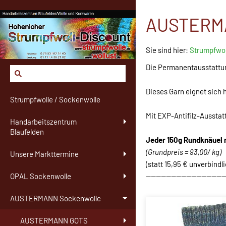
AUSTERMA
Sie sind hier:
Strumpfwol
Die Permanentausstattun
Dieses Garn eignet sich
Strumpfwolle / Sockenwolle
Mit EXP-Antifilz-Ausstat
Handarbeitszentrum
Blaufelden
Jeder 150g Rundknäuel
(Grundpreis = 93,00/ kg)
Unsere Markttermine
(statt 15,95 € unverbindl
-------------------------------
OPAL Sockenwolle
AUSTERMANN Sockenwolle
AUSTERMANN GOTS