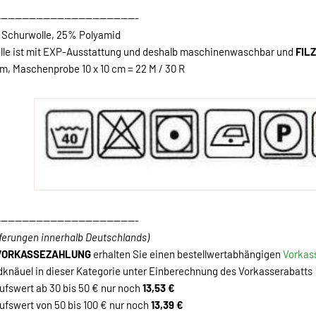
----------------------------------------
Schurwolle, 25% Polyamid
lle ist mit EXP-Ausstattung und deshalb maschinenwaschbar und
FIL
m, Maschenprobe 10 x 10 cm = 22 M / 30 R
----------------------------------------
eferungen innerhalb Deutschlands)
VORKASSEZAHLUNG
erhalten Sie einen bestellwertabhängigen
Vorkas
dknäuel in dieser Kategorie unter Einberechnung des Vorkasserabatts
fswert ab 30 bis 50 € nur noch
13,53 €
fswert von 50 bis 100 € nur noch
13,39 €