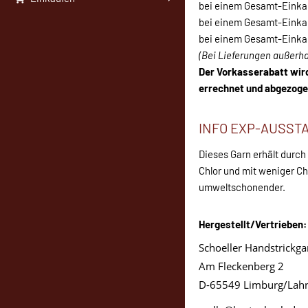
bei einem Gesamt-Einkau
bei einem Gesamt-Einkau
bei einem Gesamt-Einkau
(Bei Lieferungen außerh
Der Vorkasserabatt wi
errechnet und abgezoge
INFO EXP-AUSST
Dieses Garn erhält durc
Chlor und mit weniger C
umweltschonender.
Hergestellt/Vertrieben:
Schoeller Handstrick
Am Fleckenberg 2
D-65549 Limburg/Lah