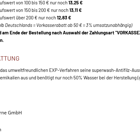
fswert von 100 bis 150 € nur noch
13,25 €
fswert von 150 bis 200 € nur noch
13,11 €
fswert über 200 € nur noch
12,83 €
alb Deutschlands = Vorkasserabatt ab 50 € = 3% umsatzunabhängig)
rd am Ende der Bestellung nach Auswahl der Zahlungsart "VORKAS
n.
ATTUNG
h das umweltfreundlichen EXP-Verfahren seine superwash-Antifilz-Au
hemikalien aus und benötigt nur noch 50% Wasser bei der Herstellung
garne GmbH
n