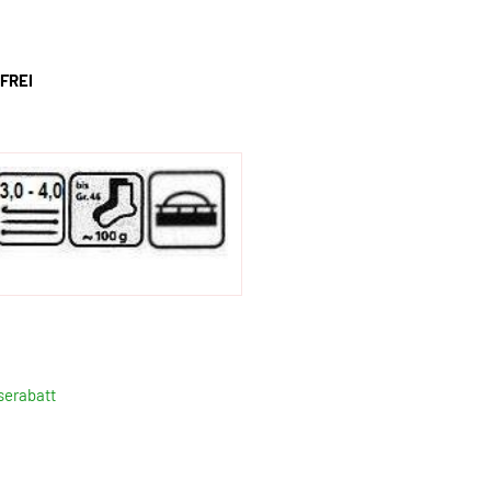
ZFREI
serabatt