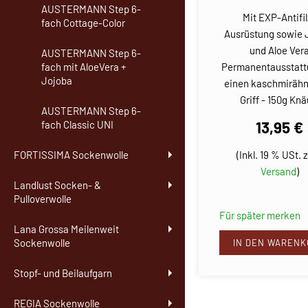
AUSTERMANN Step 6-
Mit EXP-Antifil
fach Cottage-Color
Ausrüstung sowie 
und Aloe Ver
AUSTERMANN Step 6-
Permanentausstatt
fach mit AloeVera +
Jojoba
einen kaschmirähn
Griff - 150g Knä
AUSTERMANN Step 6-
13,95 €
fach Classic UNI
(Inkl. 19 % USt. z
FORTISSIMA Sockenwolle
Versand
)
Landlust Socken- &
Pulloverwolle
Für später merken
Lana Grossa Meilenweit
Sockenwolle
IN DEN WARENK
Stopf- und Beilaufgarn
REGIA Sockenwolle