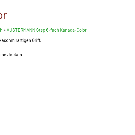
or
h
»
AUSTERMANN Step 6-fach Kanada-Color
aschmirartigen Griff.
 und Jacken.