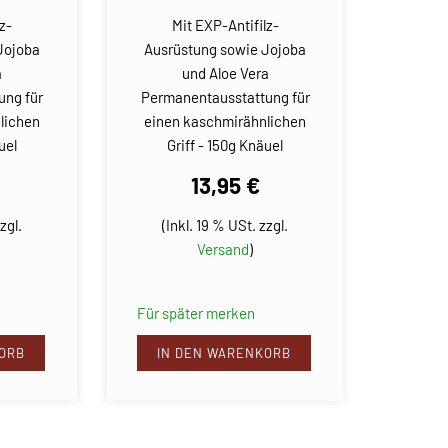
z-
Mit EXP-Antifilz-
Jojoba
Ausrüstung sowie Jojoba
a
und Aloe Vera
ung für
Permanentausstattung für
lichen
einen kaschmirähnlichen
uel
Griff - 150g Knäuel
13,95 €
zgl.
(Inkl. 19 % USt. zzgl.
Versand
)
Für später merken
ORB
IN DEN WARENKORB