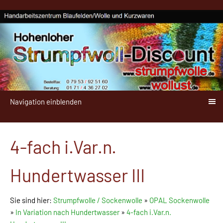
Navigation einblenden
4-fach i.Var.n.
Hundertwasser III
Sie sind hier:
Strumpfwolle / Sockenwolle
»
OPAL Sockenwolle
»
In Variation nach Hundertwasser
»
4-fach i.Var.n.