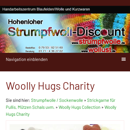
Navigation einblenden
Woolly Hugs Charity
Sie sind hier:
Strumpfwolle / Sockenwolle
»
Strickgarne für
Pullis, Mützen Schals uvm.
»
Woolly Hugs Collection
»
Woolly
Hugs Charity