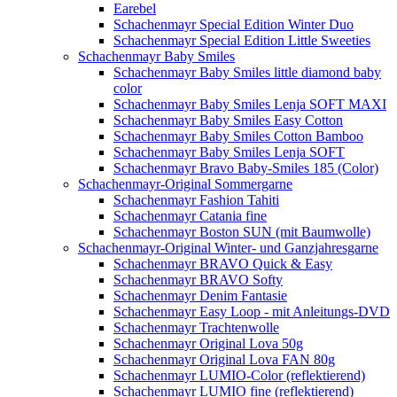
Earebel
Schachenmayr Special Edition Winter Duo
Schachenmayr Special Edition Little Sweeties
Schachenmayr Baby Smiles
Schachenmayr Baby Smiles little diamond baby
color
Schachenmayr Baby Smiles Lenja SOFT MAXI
Schachenmayr Baby Smiles Easy Cotton
Schachenmayr Baby Smiles Cotton Bamboo
Schachenmayr Baby Smiles Lenja SOFT
Schachenmayr Bravo Baby-Smiles 185 (Color)
Schachenmayr-Original Sommergarne
Schachenmayr Fashion Tahiti
Schachenmayr Catania fine
Schachenmayr Boston SUN (mit Baumwolle)
Schachenmayr-Original Winter- und Ganzjahresgarne
Schachenmayr BRAVO Quick & Easy
Schachenmayr BRAVO Softy
Schachenmayr Denim Fantasie
Schachenmayr Easy Loop - mit Anleitungs-DVD
Schachenmayr Trachtenwolle
Schachenmayr Original Lova 50g
Schachenmayr Original Lova FAN 80g
Schachenmayr LUMIO-Color (reflektierend)
Schachenmayr LUMIO fine (reflektierend)