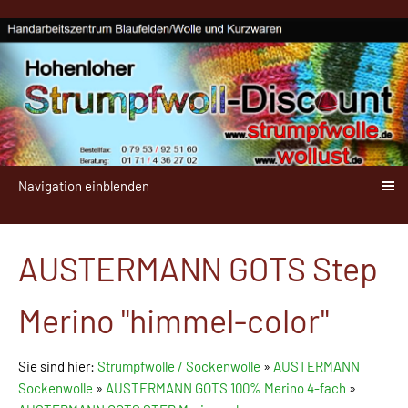
Navigation einblenden
AUSTERMANN GOTS Step
Merino "himmel-color"
Sie sind hier:
Strumpfwolle / Sockenwolle
»
AUSTERMANN
Sockenwolle
»
AUSTERMANN GOTS 100% Merino 4-fach
»