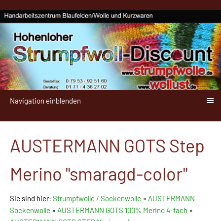
Navigation einblenden
AUSTERMANN GOTS Step
Merino "smaragd-color"
Sie sind hier:
Strumpfwolle / Sockenwolle
»
AUSTERMANN
Sockenwolle
»
AUSTERMANN GOTS 100% Merino 4-fach
»