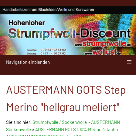
Navigation einblenden
AUSTERMANN GOTS Step
Merino "hellgrau meliert"
Sie sind hier:
Strumpfwolle / Sockenwolle
»
AUSTERMANN
Sockenwolle
»
AUSTERMANN GOTS 100% Merino 4-fach
»