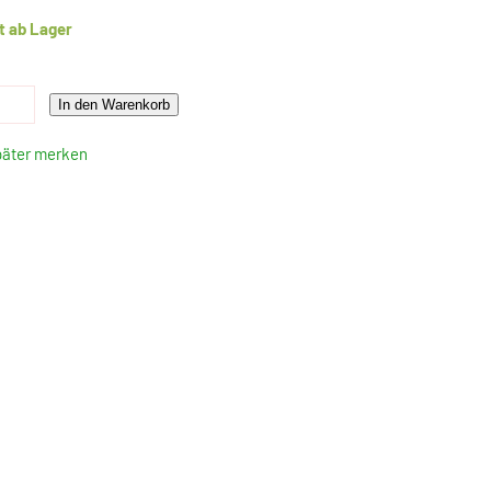
t ab Lager
In den Warenkorb
päter merken