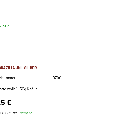
NI 50g
RAZILIA UNI -SILBER-
elnummer:
BZ90
ottelwolle" - 50g Knäuel
25 €
19 % USt. zzgl.
Versand