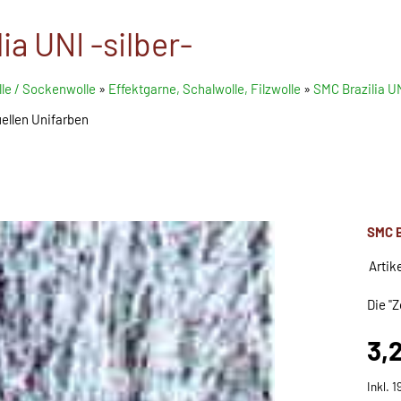
ia UNI -silber-
le / Sockenwolle
»
Effektgarne, Schalwolle, Filzwolle
»
SMC Brazilia U
uellen Unifarben
SMC B
Artik
Die "Z
3,
Inkl. 