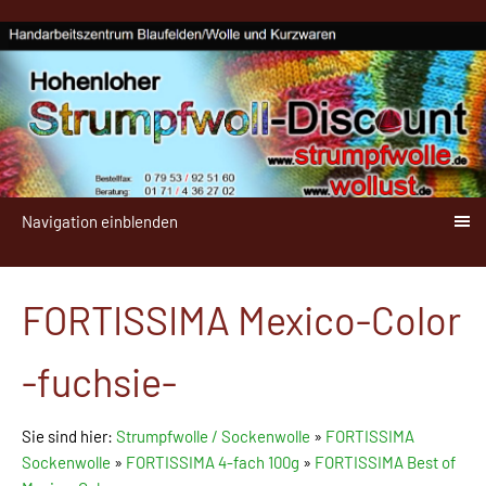
Navigation einblenden
FORTISSIMA Mexico-Color
-fuchsie-
Sie sind hier:
Strumpfwolle / Sockenwolle
»
FORTISSIMA
Sockenwolle
»
FORTISSIMA 4-fach 100g
»
FORTISSIMA Best of