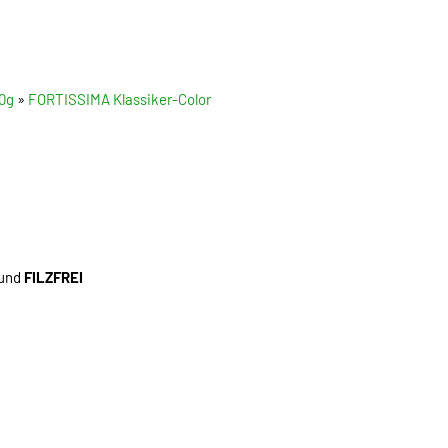
0g
»
FORTISSIMA Klassiker-Color
 und
FILZFREI