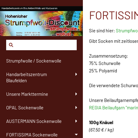
FORTISSIM
Sie sind hier:
Strumpfwol
Gibt Socken mit zeitlose
Zusammensetzung:
Strumpfwolle / Sockenwolle
75% Schurwolle
25% Polyamid
Handarbeitszentrum
Blaufelden
Die verwendete Schurwo
Unsere Markttermine
Unsere Beilaufgarnempf
REGIA Beilaufgarn "marin
OPAL Sockenwolle
AUSTERMANN Sockenwolle
100g Knäuel
(67,50 € / kg)
FORTISSIMA Sockenwolle