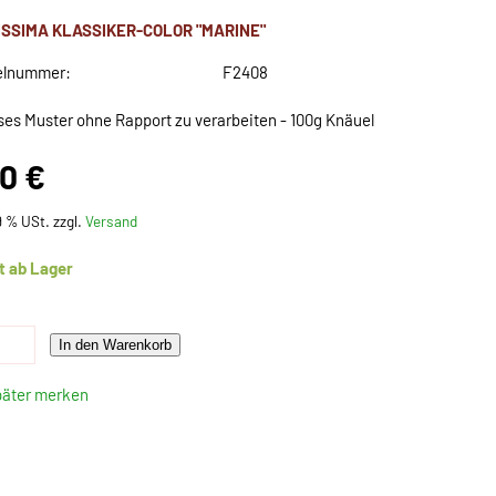
ISSIMA KLASSIKER-COLOR "MARINE"
elnummer:
F2408
oses Muster ohne Rapport zu verarbeiten - 100g Knäuel
50 €
19 % USt. zzgl.
Versand
t ab Lager
In den Warenkorb
päter merken