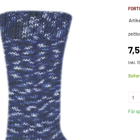
FORT
Artik
zeitl
7,
Inkl. 
Sofor
Für s