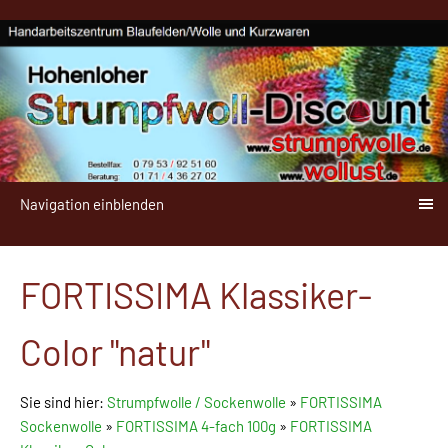
Navigation einblenden
FORTISSIMA Klassiker-
Color "natur"
Sie sind hier:
Strumpfwolle / Sockenwolle
»
FORTISSIMA
Sockenwolle
»
FORTISSIMA 4-fach 100g
»
FORTISSIMA