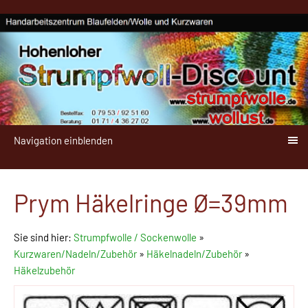
Navigation einblenden
Prym Häkelringe Ø=39mm
Sie sind hier:
Strumpfwolle / Sockenwolle
»
Kurzwaren/Nadeln/Zubehör
»
Häkelnadeln/Zubehör
»
Häkelzubehör