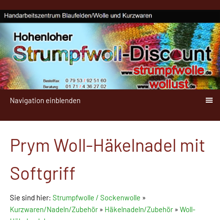
Navigation einblenden
Prym Woll-Häkelnadel mit
Softgriff
Sie sind hier:
Strumpfwolle / Sockenwolle
»
Kurzwaren/Nadeln/Zubehör
»
Häkelnadeln/Zubehör
»
Woll-