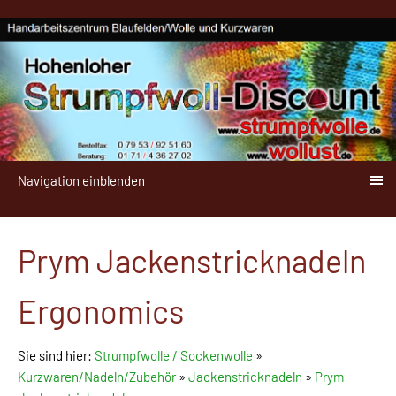
Navigation einblenden
Prym Jackenstricknadeln
Ergonomics
Sie sind hier:
Strumpfwolle / Sockenwolle
»
Kurzwaren/Nadeln/Zubehör
»
Jackenstricknadeln
»
Prym