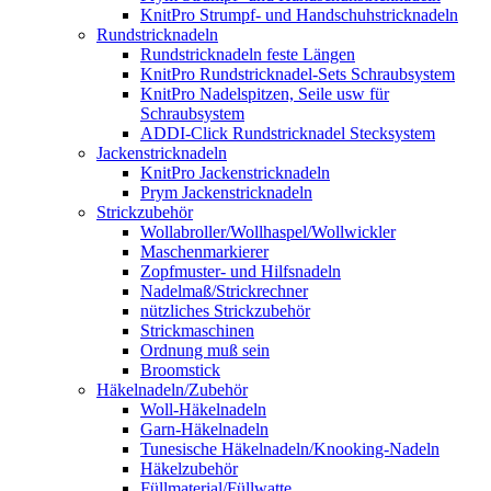
KnitPro Strumpf- und Handschuhstricknadeln
Rundstricknadeln
Rundstricknadeln feste Längen
KnitPro Rundstricknadel-Sets Schraubsystem
KnitPro Nadelspitzen, Seile usw für
Schraubsystem
ADDI-Click Rundstricknadel Stecksystem
Jackenstricknadeln
KnitPro Jackenstricknadeln
Prym Jackenstricknadeln
Strickzubehör
Wollabroller/Wollhaspel/Wollwickler
Maschenmarkierer
Zopfmuster- und Hilfsnadeln
Nadelmaß/Strickrechner
nützliches Strickzubehör
Strickmaschinen
Ordnung muß sein
Broomstick
Häkelnadeln/Zubehör
Woll-Häkelnadeln
Garn-Häkelnadeln
Tunesische Häkelnadeln/Knooking-Nadeln
Häkelzubehör
Füllmaterial/Füllwatte