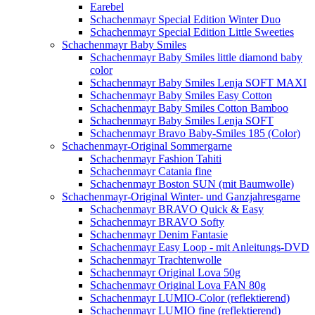
Earebel
Schachenmayr Special Edition Winter Duo
Schachenmayr Special Edition Little Sweeties
Schachenmayr Baby Smiles
Schachenmayr Baby Smiles little diamond baby
color
Schachenmayr Baby Smiles Lenja SOFT MAXI
Schachenmayr Baby Smiles Easy Cotton
Schachenmayr Baby Smiles Cotton Bamboo
Schachenmayr Baby Smiles Lenja SOFT
Schachenmayr Bravo Baby-Smiles 185 (Color)
Schachenmayr-Original Sommergarne
Schachenmayr Fashion Tahiti
Schachenmayr Catania fine
Schachenmayr Boston SUN (mit Baumwolle)
Schachenmayr-Original Winter- und Ganzjahresgarne
Schachenmayr BRAVO Quick & Easy
Schachenmayr BRAVO Softy
Schachenmayr Denim Fantasie
Schachenmayr Easy Loop - mit Anleitungs-DVD
Schachenmayr Trachtenwolle
Schachenmayr Original Lova 50g
Schachenmayr Original Lova FAN 80g
Schachenmayr LUMIO-Color (reflektierend)
Schachenmayr LUMIO fine (reflektierend)