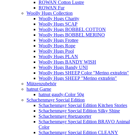
ROWAN Cotton Lustre
ROWAN Fur
Woolly Hugs Collection
Woolly Hugs Charity
Woolly Hugs SCAP
Woolly Hugs BOBBEL COTTON
Woolly Hugs BOBBEL MERINO
Woolly Hugs Frottee
Woolly Hugs Rope
Woolly Hugs Pool
Woolly Hugs PLAN
Woolly Hugs BANDY WISH
Woolly Hugs Bandy UNI
Woolly Hugs SHEEP Color "Merino extrafein"
Woolly Hugs SHEEP "Merino extrafein"
Mützenzubehör
hatnut Garne
hatnut gaudy-Color 50g
Schachenmayr Special Edition
Schachenmayr Special Edition Kitchen Stories
Schachenmayr Special Edition Silky Shine
Schachenmayr #netzaporter
Schachenmayr Special Edition BRAVO Animal
Color
Schachenmayr Special Edition CLEANY