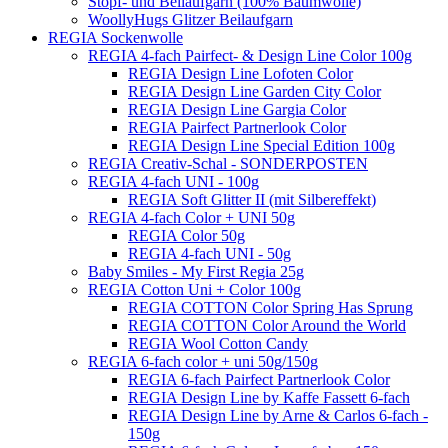
Stopf- und Beilaufgarn (100% Baumwolle)
WoollyHugs Glitzer Beilaufgarn
REGIA Sockenwolle
REGIA 4-fach Pairfect- & Design Line Color 100g
REGIA Design Line Lofoten Color
REGIA Design Line Garden City Color
REGIA Design Line Gargia Color
REGIA Pairfect Partnerlook Color
REGIA Design Line Special Edition 100g
REGIA Creativ-Schal - SONDERPOSTEN
REGIA 4-fach UNI - 100g
REGIA Soft Glitter II (mit Silbereffekt)
REGIA 4-fach Color + UNI 50g
REGIA Color 50g
REGIA 4-fach UNI - 50g
Baby Smiles - My First Regia 25g
REGIA Cotton Uni + Color 100g
REGIA COTTON Color Spring Has Sprung
REGIA COTTON Color Around the World
REGIA Wool Cotton Candy
REGIA 6-fach color + uni 50g/150g
REGIA 6-fach Pairfect Partnerlook Color
REGIA Design Line by Kaffe Fassett 6-fach
REGIA Design Line by Arne & Carlos 6-fach -
150g