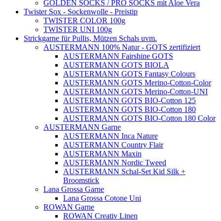
GOLDEN SOCKS / PRO SOCKS mit Aloe Vera
Twister Sox - Sockenwolle - Preistip
TWISTER COLOR 100g
TWISTER UNI 100g
Strickgarne für Pullis, Mützen Schals uvm.
AUSTERMANN 100% Natur - GOTS zertifiziert
AUSTERMANN Fairshine GOTS
AUSTERMANN GOTS BIOLA
AUSTERMANN GOTS Fantasy Colours
AUSTERMANN GOTS Merino-Cotton-Color
AUSTERMANN GOTS Merino-Cotton-UNI
AUSTERMANN GOTS BIO-Cotton 125
AUSTERMANN GOTS BIO-Cotton 180
AUSTERMANN GOTS BIO-Cotton 180 Color
AUSTERMANN Garne
AUSTERMANN Inca Nature
AUSTERMANN Country Flair
AUSTERMANN Maxin
AUSTERMANN Nordic Tweed
AUSTERMANN Schal-Set Kid Silk +
Broomstick
Lana Grossa Garne
Lana Grossa Cotone Uni
ROWAN Garne
ROWAN Creativ Linen