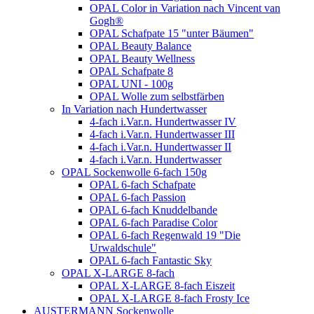
OPAL Color in Variation nach Vincent van
Gogh®
OPAL Schafpate 15 "unter Bäumen"
OPAL Beauty Balance
OPAL Beauty Wellness
OPAL Schafpate 8
OPAL UNI - 100g
OPAL Wolle zum selbstfärben
In Variation nach Hundertwasser
4-fach i.Var.n. Hundertwasser IV
4-fach i.Var.n. Hundertwasser III
4-fach i.Var.n. Hundertwasser II
4-fach i.Var.n. Hundertwasser
OPAL Sockenwolle 6-fach 150g
OPAL 6-fach Schafpate
OPAL 6-fach Passion
OPAL 6-fach Knuddelbande
OPAL 6-fach Paradise Color
OPAL 6-fach Regenwald 19 "Die
Urwaldschule"
OPAL 6-fach Fantastic Sky
OPAL X-LARGE 8-fach
OPAL X-LARGE 8-fach Eiszeit
OPAL X-LARGE 8-fach Frosty Ice
AUSTERMANN Sockenwolle