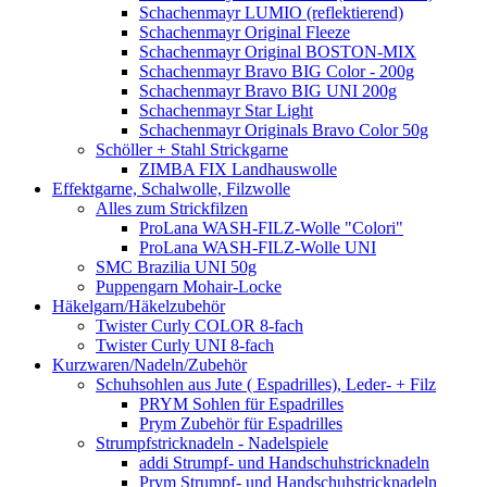
Schachenmayr LUMIO (reflektierend)
Schachenmayr Original Fleeze
Schachenmayr Original BOSTON-MIX
Schachenmayr Bravo BIG Color - 200g
Schachenmayr Bravo BIG UNI 200g
Schachenmayr Star Light
Schachenmayr Originals Bravo Color 50g
Schöller + Stahl Strickgarne
ZIMBA FIX Landhauswolle
Effektgarne, Schalwolle, Filzwolle
Alles zum Strickfilzen
ProLana WASH-FILZ-Wolle "Colori"
ProLana WASH-FILZ-Wolle UNI
SMC Brazilia UNI 50g
Puppengarn Mohair-Locke
Häkelgarn/Häkelzubehör
Twister Curly COLOR 8-fach
Twister Curly UNI 8-fach
Kurzwaren/Nadeln/Zubehör
Schuhsohlen aus Jute ( Espadrilles), Leder- + Filz
PRYM Sohlen für Espadrilles
Prym Zubehör für Espadrilles
Strumpfstricknadeln - Nadelspiele
addi Strumpf- und Handschuhstricknadeln
Prym Strumpf- und Handschuhstricknadeln