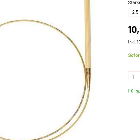
Stärk
10
Inkl. 
Sofor
Für s