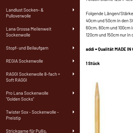
Landlust Socken- &
Folgende Längen/Stärken
Pulloverwolle
40cm und 50cm in den Stä
60cm, 80cm und 100cm in 
Lana Grossa Meilenweit
120cm und 150cm nur in de
Sockenwolle
Stopf- und Beilaufgarn
addi = Qualität MADE I
REGIA Sockenwolle
1 Stück
RAGGI Sockenwolle 8-fach +
Soft RAGGI
Pro Lana Sockenwolle
"Golden Socks"
Twister Sox - Sockenwolle -
Preistip
Strickgarne für Pullis,