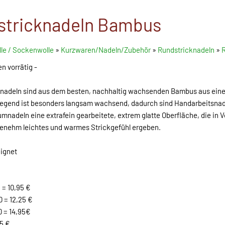
stricknadeln Bambus
le / Sockenwolle
»
Kurzwaren/Nadeln/Zubehör
»
Rundstricknadeln
»
R
n vorrätig -
adeln sind aus dem besten, nachhaltig wachsenden Bambus aus einer 
egend ist besonders langsam wachsend, dadurch sind Handarbeitsnadeln
mnadeln eine extrafein gearbeitete, extrem glatte Oberfläche, die i
ngenehm leichtes und warmes Strickgefühl ergeben.
eignet
 = 10,95 €
0 = 12,25 €
0 = 14,95€
95 €