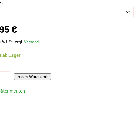
e:
,95 €
19 % USt. zzgl.
Versand
t ab Lager
In den Warenkorb
päter merken