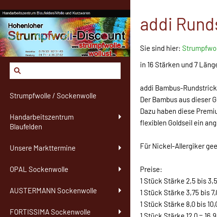
addi Rund
Sie sind hier:
Strumpfwol
in 16 Stärken und 7 Länge
addi Bambus-Rundstrickn
Strumpfwolle / Sockenwolle
Der Bambus aus dieser G
Dazu haben diese Premiu
Handarbeitszentrum
flexiblen Goldseil ein a
Blaufelden
Für Nickel-Allergiker ge
Unsere Markttermine
Preise:
OPAL Sockenwolle
1 Stück Stärke 2,5 bis 3,5
AUSTERMANN Sockenwolle
1 Stück Stärke 3,75 bis 7,
1 Stück Stärke 8,0 bis 10,
FORTISSIMA Sockenwolle
1 Stück Stärke 12,0 = 16,