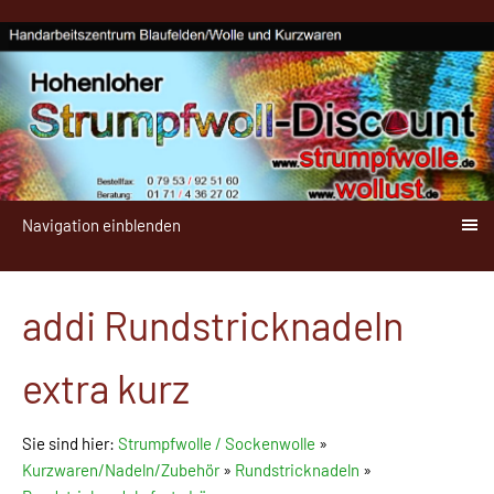
Navigation einblenden
addi Rundstricknadeln
extra kurz
Sie sind hier:
Strumpfwolle / Sockenwolle
»
Kurzwaren/Nadeln/Zubehör
»
Rundstricknadeln
»