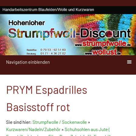
Navigation einblenden
PRYM Espadrilles
Basisstoff rot
Sie sind hier:
Strumpfwolle / Sockenwolle
»
Kurzwaren/Nadeln/Zubehör
»
Schuhsohlen aus Jute (