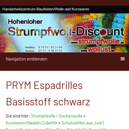
Navigation einblenden
PRYM Espadrilles
Basisstoff schwarz
Sie sind hier:
Strumpfwolle / Sockenwolle
»
Kurzwaren/Nadeln/Zubehör
»
Schuhsohlen aus Jute (