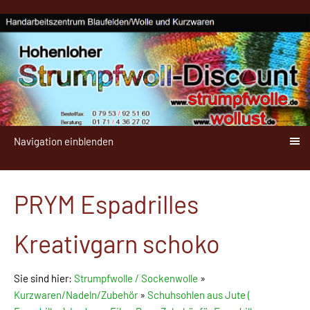
Navigation einblenden
PRYM Espadrilles
Kreativgarn schoko
Sie sind hier:
Strumpfwolle / Sockenwolle
»
Kurzwaren/Nadeln/Zubehör
»
Schuhsohlen aus Jute (