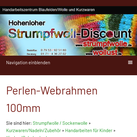
Navigation einblenden
Perlen-Webrahmen
100mm
Sie sind hier:
Strumpfwolle / Sockenwolle
»
Kurzwaren/Nadeln/Zubehör
»
Handarbeiten für Kinder
»