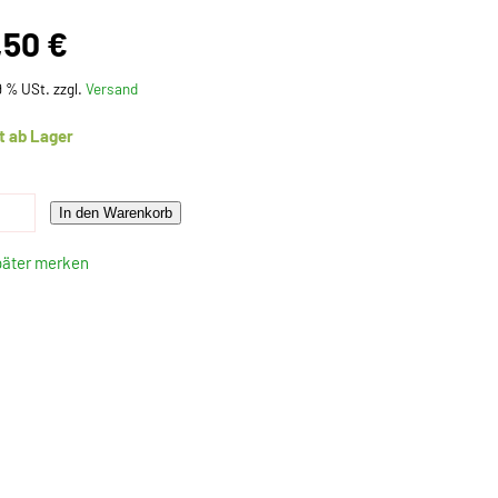
,50 €
19 % USt. zzgl.
Versand
t ab Lager
In den Warenkorb
päter merken