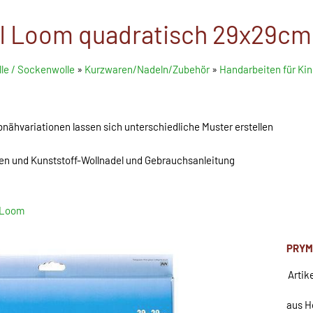
 Loom quadratisch 29x29cm (
le / Sockenwolle
»
Kurzwaren/Nadeln/Zubehör
»
Handarbeiten für Kin
ähvariationen lassen sich unterschiedliche Muster erstellen
ten und Kunststoff-Wollnadel und Gebrauchsanleitung
 Loom
PRYM
Artik
aus H