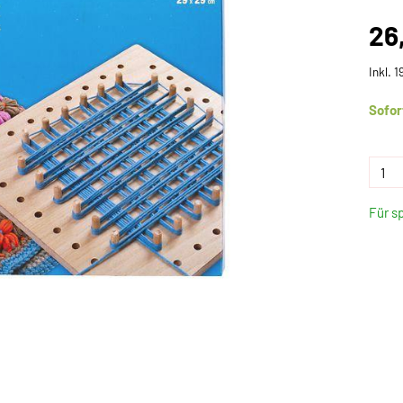
26
Inkl. 
Sofor
Für s