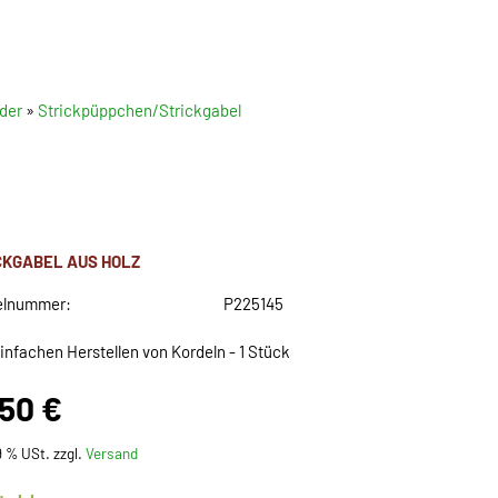
der
»
Strickpüppchen/Strickgabel
CKGABEL AUS HOLZ
elnummer:
P225145
infachen Herstellen von Kordeln - 1 Stück
,50 €
19 % USt. zzgl.
Versand