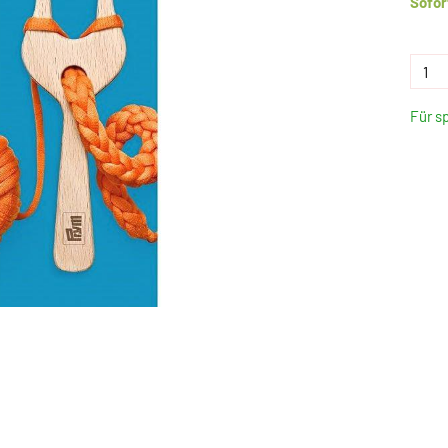
Sofor
Für s