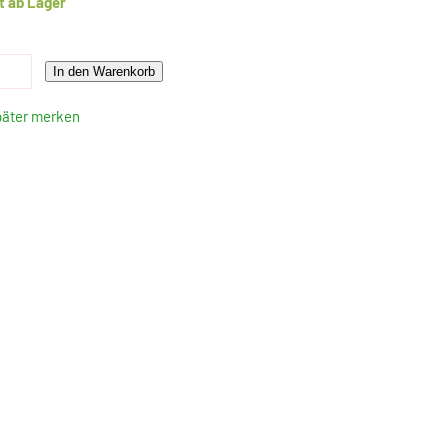
t ab Lager
In den Warenkorb
päter merken