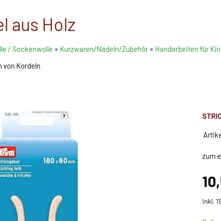
l aus Holz
le / Sockenwolle
»
Kurzwaren/Nadeln/Zubehör
»
Handarbeiten für Kin
n von Kordeln
STRI
Artik
zum e
10
Inkl. 