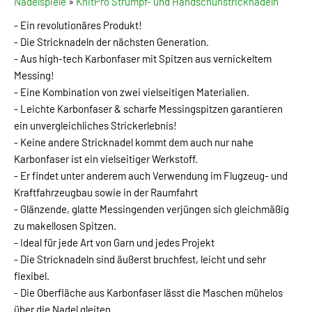
Nadelspiele
»
KnitPro Strumpf- und Handschuhstricknadeln
- Ein revolutionäres Produkt!
- Die Stricknadeln der nächsten Generation.
- Aus high-tech Karbonfaser mit Spitzen aus vernickeltem
Messing!
- Eine Kombination von zwei vielseitigen Materialien.
- Leichte Karbonfaser & scharfe Messingspitzen garantieren
ein unvergleichliches Strickerlebnis!
- Keine andere Stricknadel kommt dem auch nur nahe
Karbonfaser ist ein vielseitiger Werkstoff.
- Er findet unter anderem auch Verwendung im Flugzeug- und
Kraftfahrzeugbau sowie in der Raumfahrt
- Glänzende, glatte Messingenden verjüngen sich gleichmäßig
zu makellosen Spitzen.
- Ideal für jede Art von Garn und jedes Projekt
- Die Stricknadeln sind äußerst bruchfest, leicht und sehr
flexibel.
- Die Oberfläche aus Karbonfaser lässt die Maschen mühelos
über die Nadel gleiten