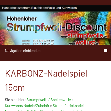
Navigation einblenden
KARBONZ-Nadelspiel
15cm
Sie sind hier:
Strumpfwolle / Sockenwolle
»
Kurzwaren/Nadeln/Zubehör
»
Strumpfstricknadeln -