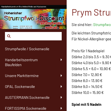
Prym Stru
Sie sind hier:
Strumpfwol
Die leichten Strumpfst
Für Nickel-Allergiker ge
Strumpfwolle / Sockenwolle
Preis für 1 Nadelspiel
Stärke 2,0 bis 3,5 = 9,30 
Handarbeitszentrum
Stärke 4,0 bis 5,0 = 9,90 
Blaufelden
Stärke 5,5 + 6,0 = 10,90 €
Stärke 7,0 = 12,90 €
Unsere Markttermine
Stärke 8,0 = 13,90 €
Stärke 9,0 = 14,50 €
OPAL Sockenwolle
Stärke 10,0 = 15,90 €
AUSTERMANN Sockenwolle
Spiel mit 5 Nadeln
FORTISSIMA Sockenwolle