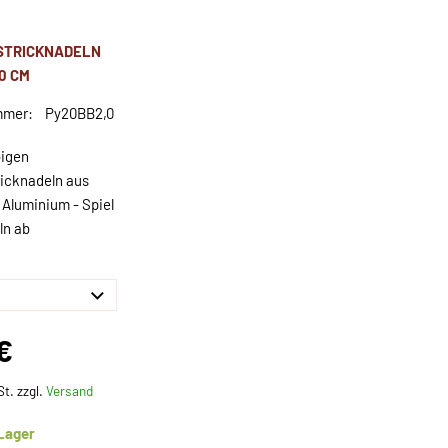
STRICKNADELN
0 CM
mmer:
Py20BB2,0
bigen
icknadeln aus
 Aluminium - Spiel
ln ab
€
St. zzgl.
Versand
 Lager