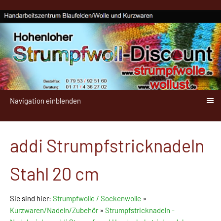
Navigation einblenden
addi Strumpfstricknadeln
Stahl 20 cm
Sie sind hier:
Strumpfwolle / Sockenwolle
»
Kurzwaren/Nadeln/Zubehör
»
Strumpfstricknadeln -