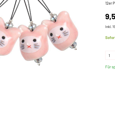
12er 
9,
Inkl. 
Sofor
Für s