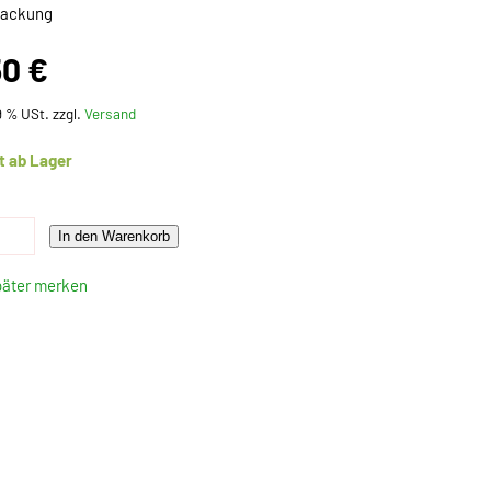
Packung
50 €
19 % USt. zzgl.
Versand
t ab Lager
In den Warenkorb
päter merken