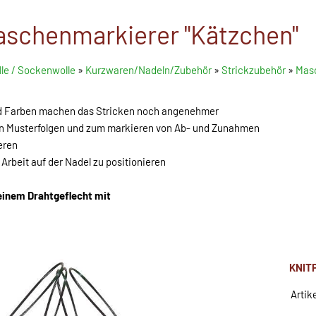
aschenmarkierer "Kätzchen"
le / Sockenwolle
»
Kurzwaren/Nadeln/Zubehör
»
Strickzubehör
»
Mas
nd Farben machen das Stricken noch angenehmer
on Musterfolgen und zum markieren von Ab- und Zunahmen
eren
r Arbeit auf der Nadel zu positionieren
einem Drahtgeflecht mit
KNIT
Artik