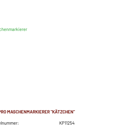
chenmarkierer
PRO MASCHENMARKIERER "KÄTZCHEN"
elnummer:
KP11254