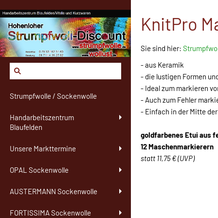
KnitPro M
Sie sind hier:
Strumpfwol
- aus Keramik
- die lustigen Formen u
- Ideal zum markieren v
Strumpfwolle / Sockenwolle
- Auch zum Fehler marki
- Einfach in der Mitte de
Handarbeitszentrum
Blaufelden
goldfarbenes Etui aus f
12 Maschenmarkierern
Unsere Markttermine
statt 11,75 € (UVP)
OPAL Sockenwolle
AUSTERMANN Sockenwolle
FORTISSIMA Sockenwolle