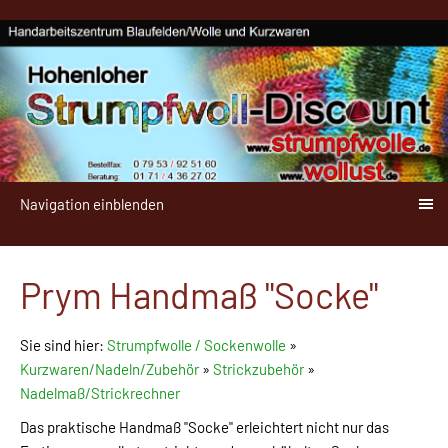
Navigation einblenden
Prym Handmaß "Socke"
Sie sind hier:
Strumpfwolle / Sockenwolle
»
Kurzwaren/Nadeln/Zubehör
»
Strickzubehör
»
Nadelmaß/Strickrechner
Das praktische Handmaß "Socke" erleichtert nicht nur das