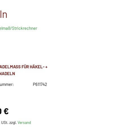
ln
lmaß/Strickrechner
DELMASS FÜR HÄKEL- + S
ADELN
nummer:
P611742
0 €
% USt. zzgl.
Versand