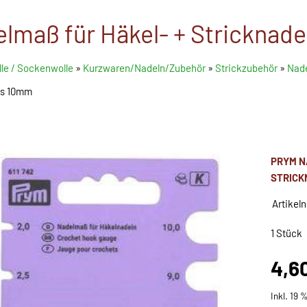
lmaß für Häkel- + Stricknade
le / Sockenwolle
»
Kurzwaren/Nadeln/Zubehör
»
Strickzubehör
»
Nade
bis 10mm
PRYM NA
TRICKN
Artikel
1 Stück
4,6
Inkl. 19 