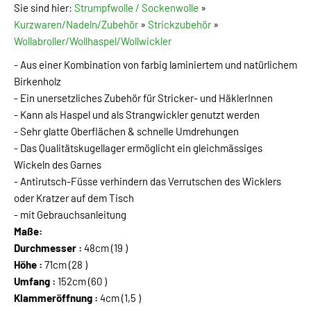
Sie sind hier:
Strumpfwolle / Sockenwolle
»
Kurzwaren/Nadeln/Zubehör
»
Strickzubehör
»
Wollabroller/Wollhaspel/Wollwickler
- Aus einer Kombination von farbig laminiertem und natürlichem
Birkenholz
- Ein unersetzliches Zubehör für Stricker- und HäklerInnen
- Kann als Haspel und als Strangwickler genutzt werden
- Sehr glatte Oberflächen & schnelle Umdrehungen
- Das Qualitätskugellager ermöglicht ein gleichmässiges
Wickeln des Garnes
- Antirutsch-Füsse verhindern das Verrutschen des Wicklers
oder Kratzer auf dem Tisch
- mit Gebrauchsanleitung
Maße:
Durchmesser :
48cm (19 )
Höhe :
71cm (28 )
Umfang :
152cm (60 )
Klammeröffnung :
4cm (1,5 )