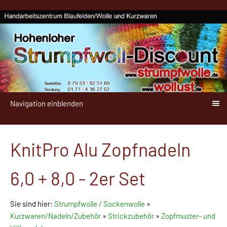
Navigation einblenden
KnitPro Alu Zopfnadeln
6,0 + 8,0 - 2er Set
Sie sind hier:
Strumpfwolle / Sockenwolle
»
Kurzwaren/Nadeln/Zubehör
»
Strickzubehör
»
Zopfmuster- und