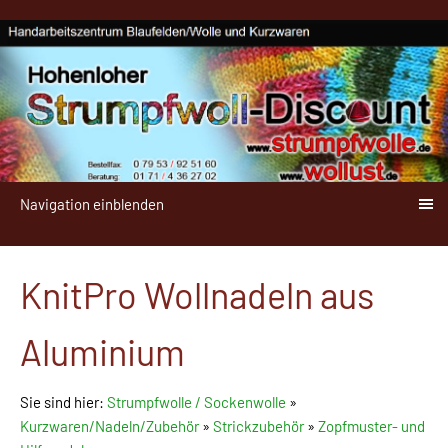
Navigation einblenden
KnitPro Wollnadeln aus
Aluminium
Sie sind hier:
Strumpfwolle / Sockenwolle
»
Kurzwaren/Nadeln/Zubehör
»
Strickzubehör
»
Zopfmuster- und