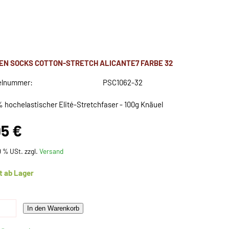
EN SOCKS COTTON-STRETCH ALICANTE7 FARBE 32
elnummer:
PSC1062-32
% hochelastischer Elité-Stretchfaser - 100g Knäuel
95 €
19 % USt. zzgl.
Versand
t ab Lager
In den Warenkorb