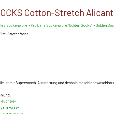
CKS Cotton-Stretch Alicant
le / Sockenwolle
»
Pro Lana Sockenwolle "Golden Socks"
»
Golden Soc
lité-Stretchfaser
lle ist mit Superwasch-Ausstattung und deshalb maschinenwaschbar
ehlung:
-fuchsie-
garn -gras-
fgarn -mango-