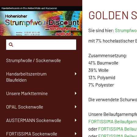
GOLDEN SO
Sie sind hier:
Strumpfwol
mit 7% hochelastischer E
Zusammensetzung:
Strumpfwolle / Sockenwolle
41% Baumwolle
39% Wolle
Handarbeitszentrum
13% Polyamid
Blaufelden
7% Polyester
Unsere Markttermine
Die verwendete Schurwo
OPAL Sockenwolle
Unsere Beilaufgarnempf
AUSTERMANN Sockenwolle
FORTISSIMA Beilaufgarn 
oder
FORTISSIMA Beilauf
FORTISSIMA Sockenwolle
oder
FORTISSIMA Beilau