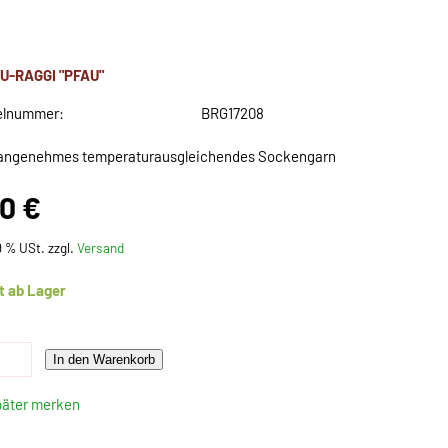
U-RAGGI "PFAU"
elnummer:
BRG17208
angenehmes temperaturausgleichendes Sockengarn
50 €
19 % USt. zzgl.
Versand
t ab Lager
In den Warenkorb
päter merken