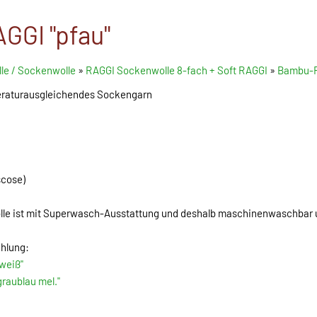
GI "pfau"
le / Sockenwolle
»
RAGGI Sockenwolle 8-fach + Soft RAGGI
»
Bambu-R
raturausgleichendes Sockengarn
cose)
lle ist mit Superwasch-Ausstattung und deshalb maschinenwaschbar
hlung:
weiß"
graublau mel."