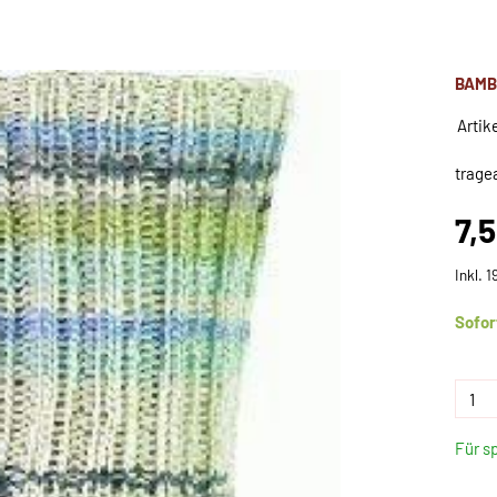
BAMB
Artik
trage
7,
Inkl. 
Sofor
Für s