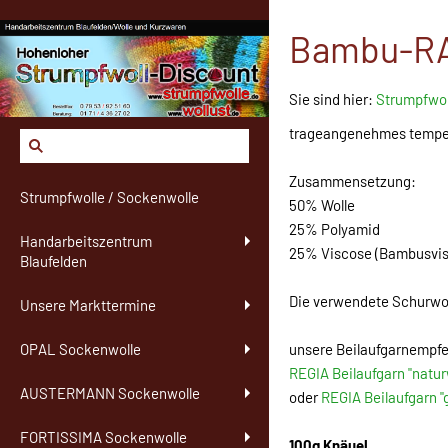
Bambu-RAG
Sie sind hier:
Strumpfwol
trageangenehmes tempe
Zusammensetzung:
Strumpfwolle / Sockenwolle
50% Wolle
25% Polyamid
Handarbeitszentrum
25% Viscose (Bambusvis
Blaufelden
Die verwendete Schurwo
Unsere Markttermine
unsere Beilaufgarnempfe
OPAL Sockenwolle
REGIA Beilaufgarn "natur
AUSTERMANN Sockenwolle
oder
REGIA Beilaufgarn "
FORTISSIMA Sockenwolle
100g Knäuel