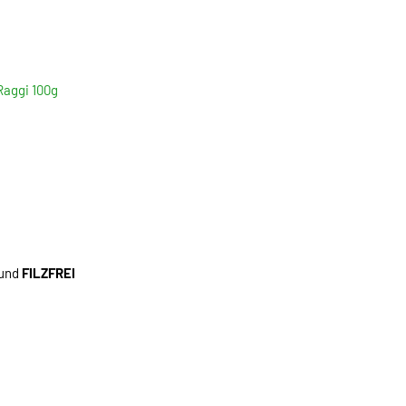
aggi 100g
 und
FILZFREI