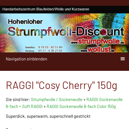
Navigation einblenden
RAGGI "Cosy Cherry" 150g
Sie sind hier:
Strumpfwolle / Sockenwolle
»
RAGGI Sockenwolle
8-fach + Soft RAGGI
»
RAGGI Sockenwolle 8-fach Color 150g
Superdick, superwarm, superschnell gestrickt