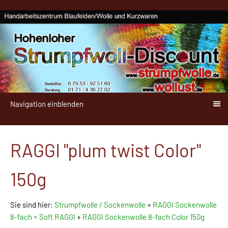
Navigation einblenden
RAGGI "plum twist Color"
150g
Sie sind hier:
Strumpfwolle / Sockenwolle
»
RAGGI Sockenwolle
8-fach + Soft RAGGI
»
RAGGI Sockenwolle 8-fach Color 150g