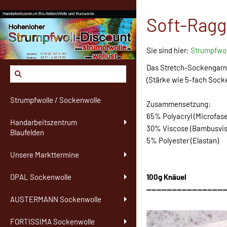
Soft-Raggi
Sie sind hier:
Strumpfwol
Das Stretch-Sockengarn o
(Stärke wie 5-fach Socken
Strumpfwolle / Sockenwolle
Zusammensetzung:
65% Polyacryl (Microfase
Handarbeitszentrum
30% Viscose (Bambusvis
Blaufelden
5% Polyester (Elastan)
Unsere Markttermine
100g Knäuel
OPAL Sockenwolle
-------------------------------
AUSTERMANN Sockenwolle
FORTISSIMA Sockenwolle