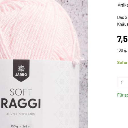
Artik
Das S
Knäue
7,
100 g,
Sofor
Für s