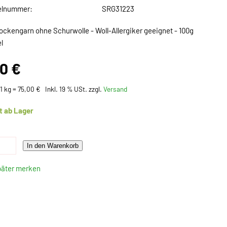
elnummer:
SRG31223
ockengarn ohne Schurwolle - Woll-Allergiker geeignet - 100g
l
50 €
 1 kg = 75,00 €
Inkl. 19 % USt. zzgl.
Versand
t ab Lager
In den Warenkorb
päter merken