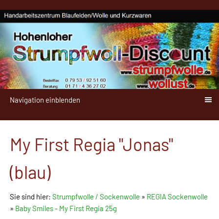
Navigation einblenden
My First Regia "Jonas"
(blau)
Sie sind hier:
Strumpfwolle / Sockenwolle
»
REGIA Sockenwolle
»
Baby Smiles - My First Regia 25g